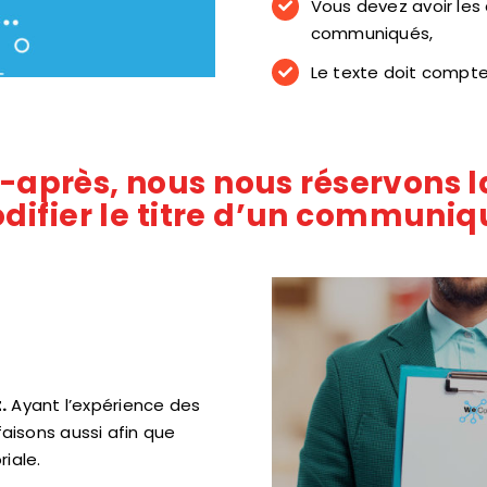
Vous devez avoir les 
communiqués,
Le texte doit compt
i-après, nous nous réservons la
difier le titre d’un communiqu
.
Ayant l’expérience des
 faisons aussi afin que
iale.