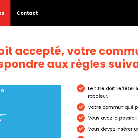
es
Contact
 soit accepté, votre comm
spondre aux règles suiva
Le titre doit refléte
racoleur,
Votre communiqué pe
Vous avez la possibil
Vous devez insérer 