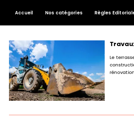
Passer
au
Accueil
Nos catégories
Règles Editorial
contenu
Travaux
Le terras
construct
rénovation.