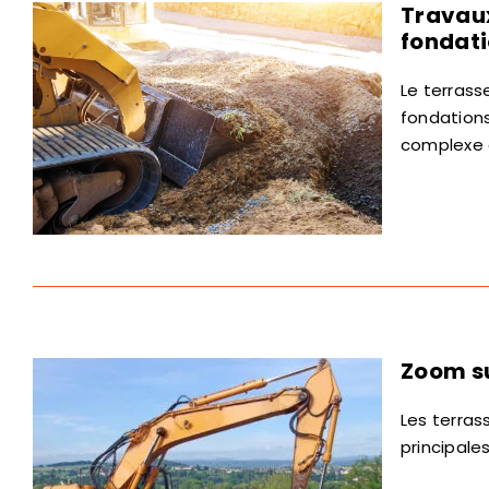
Travaux
fondat
Le terrass
fondations
complexe c
Zoom su
Les terra
principales