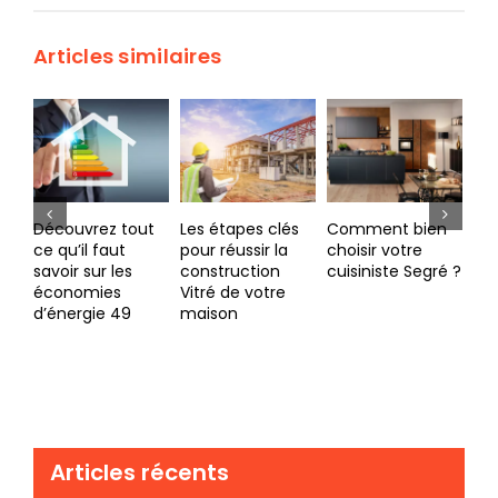
Articles similaires
ut
Les étapes clés
Comment bien
Conseils du
6 
pour réussir la
choisir votre
couvreur Segré
po
construction
cuisiniste Segré ?
pour l’isolation de
co
Vitré de votre
sa toiture
ma
maison
Ca
de
co
Articles récents